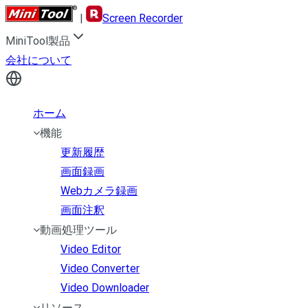
|
Screen Recorder
MiniTool製品
会社について
ホーム
機能
更新履歴
画面録画
Webカメラ録画
画面注釈
動画処理ツール
Video Editor
Video Converter
Video Downloader
リソース