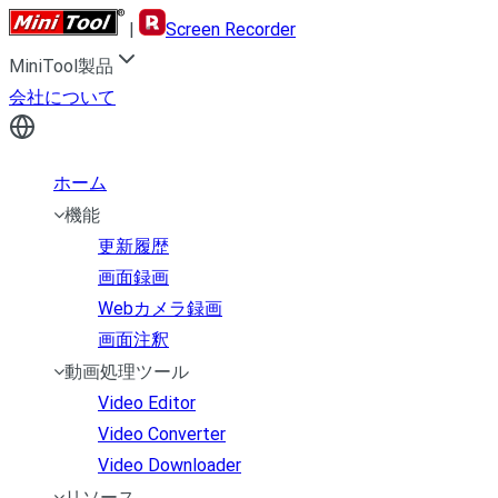
|
Screen Recorder
MiniTool製品
会社について
ホーム
機能
更新履歴
画面録画
Webカメラ録画
画面注釈
動画処理ツール
Video Editor
Video Converter
Video Downloader
リソース