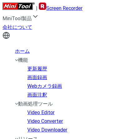
|
Screen Recorder
MiniTool製品
会社について
ホーム
機能
更新履歴
画面録画
Webカメラ録画
画面注釈
動画処理ツール
Video Editor
Video Converter
Video Downloader
リソース