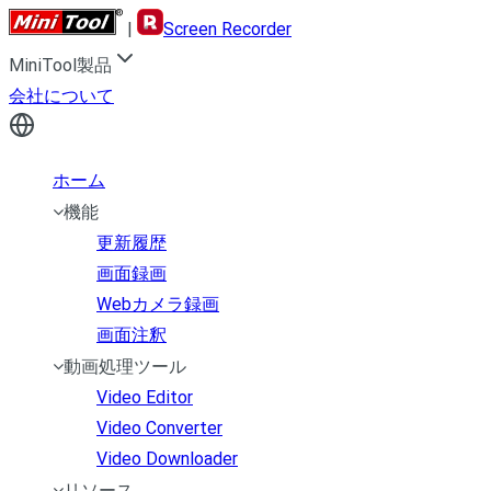
|
Screen Recorder
MiniTool製品
会社について
ホーム
機能
更新履歴
画面録画
Webカメラ録画
画面注釈
動画処理ツール
Video Editor
Video Converter
Video Downloader
リソース